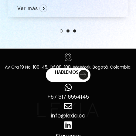
Ver más
Av Cra 19 No. 100-45, Of 08-108, WeWork, Bogotá, Colombia.
HABLEMOS
+57 317 6554145
info@lexia.co
Síguenos