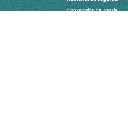
Con ocasión de una de
las fases de
construcción del
Aeropuerto del Café en
el municipio de
Palestina-
Departamento de
Caldas, el “Patrimonio
Autónomo Aerocafé”,
cuyo vocero es la
“Fiduciaria Scotiabank
Colpatria”, convocó a
una licitación pública en
el año 2020, la cual
resultó adjudicada al
contratista español
“OHLA”. Suscrito el
Contrato entre aquellos,