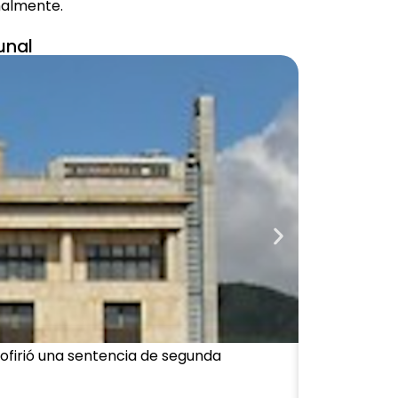
nalmente.
unal
Proporciona
ofirió una sentencia de segunda
Por: Ana Cr
proporcion