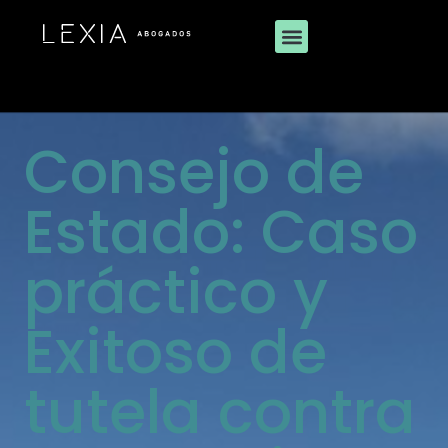
Consejo de
Estado: Caso
práctico y
Exitoso de
tutela contra